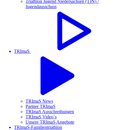
Triathlon Jugend Niedersachsen (TJN) /
Jugendausschuss
TRImaS
TRImaS News
Partner TRImaS
TRImaS Ausschreibungen
TRImaS Video´s
Unsere TRImaS Angebote
TRImaS-Familientriathlon