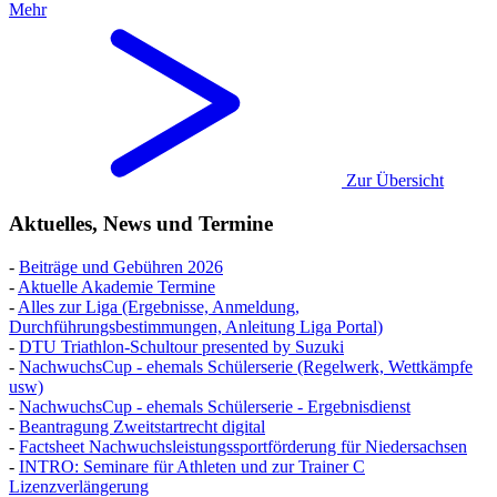
Mehr
Zur Übersicht
Aktuelles, News und Termine
-
Beiträge und Gebühren 2026
-
Aktuelle Akademie Termine
-
Alles zur Liga (Ergebnisse, Anmeldung,
Durchführungsbestimmungen, Anleitung Liga Portal)
-
DTU Triathlon-Schultour presented by Suzuki
-
NachwuchsCup - ehemals Schülerserie (Regelwerk, Wettkämpfe
usw)
-
NachwuchsCup - ehemals Schülerserie - Ergebnisdienst
-
Beantragung Zweitstartrecht digital
-
Factsheet Nachwuchsleistungssportförderung für Niedersachsen
-
INTRO: Seminare für Athleten und zur Trainer C
Lizenzverlängerung