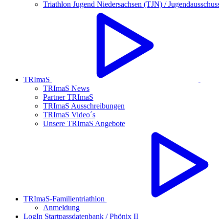
Triathlon Jugend Niedersachsen (TJN) / Jugendausschus
TRImaS
TRImaS News
Partner TRImaS
TRImaS Ausschreibungen
TRImaS Video´s
Unsere TRImaS Angebote
TRImaS-Familientriathlon
Anmeldung
LogIn Startpassdatenbank / Phönix II