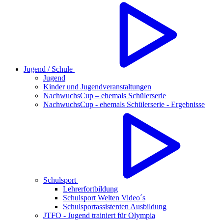
Jugend / Schule
Jugend
Kinder und Jugendveranstaltungen
NachwuchsCup – ehemals Schülerserie
NachwuchsCup - ehemals Schülerserie - Ergebnisse
Schulsport
Lehrerfortbildung
Schulsport Welten Video´s
Schulsportassistenten Ausbildung
JTFO - Jugend trainiert für Olympia