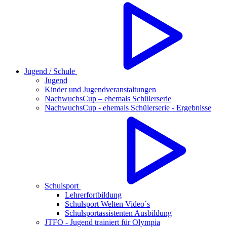
Jugend / Schule
Jugend
Kinder und Jugendveranstaltungen
NachwuchsCup – ehemals Schülerserie
NachwuchsCup - ehemals Schülerserie - Ergebnisse
Schulsport
Lehrerfortbildung
Schulsport Welten Video´s
Schulsportassistenten Ausbildung
JTFO - Jugend trainiert für Olympia