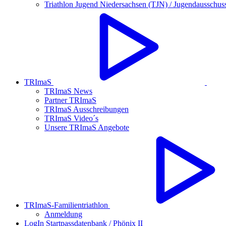
Triathlon Jugend Niedersachsen (TJN) / Jugendausschus
TRImaS
TRImaS News
Partner TRImaS
TRImaS Ausschreibungen
TRImaS Video´s
Unsere TRImaS Angebote
TRImaS-Familientriathlon
Anmeldung
LogIn Startpassdatenbank / Phönix II