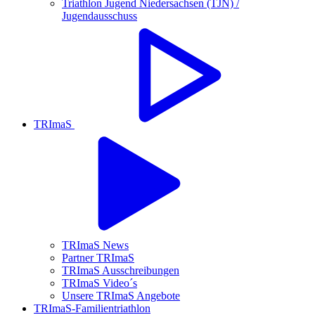
Triathlon Jugend Niedersachsen (TJN) /
Jugendausschuss
TRImaS
TRImaS News
Partner TRImaS
TRImaS Ausschreibungen
TRImaS Video´s
Unsere TRImaS Angebote
TRImaS-Familientriathlon