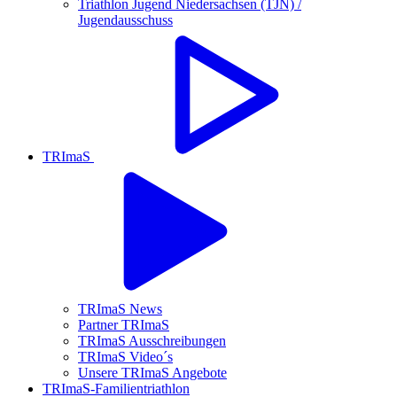
Triathlon Jugend Niedersachsen (TJN) /
Jugendausschuss
TRImaS
TRImaS News
Partner TRImaS
TRImaS Ausschreibungen
TRImaS Video´s
Unsere TRImaS Angebote
TRImaS-Familientriathlon