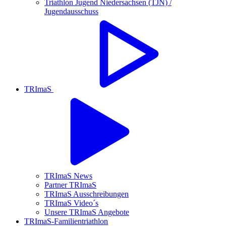
Triathlon Jugend Niedersachsen (TJN) /
Jugendausschuss
TRImaS
TRImaS News
Partner TRImaS
TRImaS Ausschreibungen
TRImaS Video´s
Unsere TRImaS Angebote
TRImaS-Familientriathlon