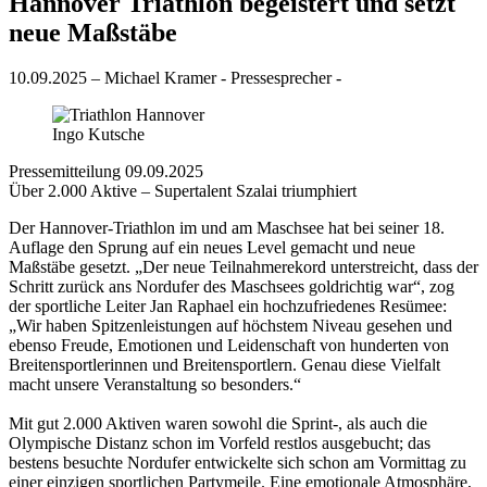
Hannover Triathlon begeistert und setzt
neue Maßstäbe
10.09.2025 – Michael Kramer - Pressesprecher -
Ingo Kutsche
Pressemitteilung 09.09.2025
Über 2.000 Aktive – Supertalent Szalai triumphiert
Der Hannover-Triathlon im und am Maschsee hat bei seiner 18.
Auflage den Sprung auf ein neues Level gemacht und neue
Maßstäbe gesetzt. „Der neue Teilnahmerekord unterstreicht, dass der
Schritt zurück ans Nordufer des Maschsees goldrichtig war“, zog
der sportliche Leiter Jan Raphael ein hochzufriedenes Resümee:
„Wir haben Spitzenleistungen auf höchstem Niveau gesehen und
ebenso Freude, Emotionen und Leidenschaft von hunderten von
Breitensportlerinnen und Breitensportlern. Genau diese Vielfalt
macht unsere Veranstaltung so besonders.“
Mit gut 2.000 Aktiven waren sowohl die Sprint-, als auch die
Olympische Distanz schon im Vorfeld restlos ausgebucht; das
bestens besuchte Nordufer entwickelte sich schon am Vormittag zu
einer einzigen sportlichen Partymeile. Eine emotionale Atmosphäre,