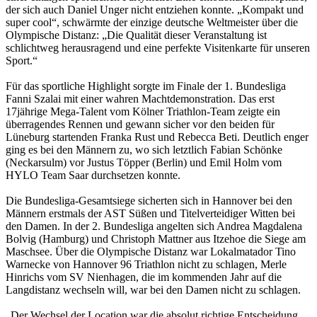
der sich auch Daniel Unger nicht entziehen konnte. „Kompakt und
super cool“, schwärmte der einzige deutsche Weltmeister über die
Olympische Distanz: „Die Qualität dieser Veranstaltung ist
schlichtweg herausragend und eine perfekte Visitenkarte für unseren
Sport.“
Für das sportliche Highlight sorgte im Finale der 1. Bundesliga
Fanni Szalai mit einer wahren Machtdemonstration. Das erst
17jährige Mega-Talent vom Kölner Triathlon-Team zeigte ein
überragendes Rennen und gewann sicher vor den beiden für
Lüneburg startenden Franka Rust und Rebecca Beti. Deutlich enger
ging es bei den Männern zu, wo sich letztlich Fabian Schönke
(Neckarsulm) vor Justus Töpper (Berlin) und Emil Holm vom
HYLO Team Saar durchsetzen konnte.
Die Bundesliga-Gesamtsiege sicherten sich in Hannover bei den
Männern erstmals der AST Süßen und Titelverteidiger Witten bei
den Damen. In der 2. Bundesliga angelten sich Andrea Magdalena
Bolvig (Hamburg) und Christoph Mattner aus Itzehoe die Siege am
Maschsee. Über die Olympische Distanz war Lokalmatador Tino
Warnecke von Hannover 96 Triathlon nicht zu schlagen, Merle
Hinrichs vom SV Nienhagen, die im kommenden Jahr auf die
Langdistanz wechseln will, war bei den Damen nicht zu schlagen.
„Der Wechsel der Location war die absolut richtige Entscheidung