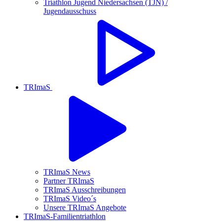
Triathlon Jugend Niedersachsen (TJN) /
Jugendausschuss
TRImaS
TRImaS News
Partner TRImaS
TRImaS Ausschreibungen
TRImaS Video´s
Unsere TRImaS Angebote
TRImaS-Familientriathlon