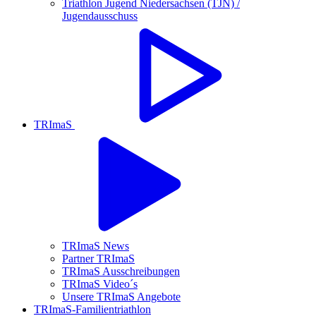
Triathlon Jugend Niedersachsen (TJN) /
Jugendausschuss
TRImaS
TRImaS News
Partner TRImaS
TRImaS Ausschreibungen
TRImaS Video´s
Unsere TRImaS Angebote
TRImaS-Familientriathlon