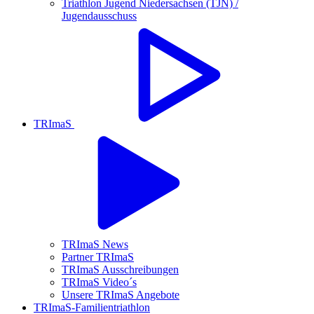
Triathlon Jugend Niedersachsen (TJN) /
Jugendausschuss
TRImaS
TRImaS News
Partner TRImaS
TRImaS Ausschreibungen
TRImaS Video´s
Unsere TRImaS Angebote
TRImaS-Familientriathlon