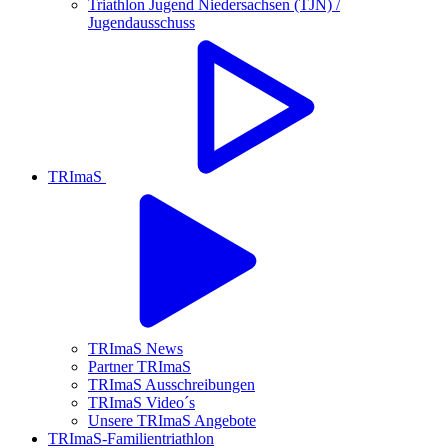
Triathlon Jugend Niedersachsen (TJN) /
Jugendausschuss
TRImaS
TRImaS News
Partner TRImaS
TRImaS Ausschreibungen
TRImaS Video´s
Unsere TRImaS Angebote
TRImaS-Familientriathlon