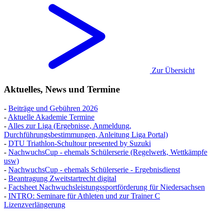
Zur Übersicht
Aktuelles, News und Termine
-
Beiträge und Gebühren 2026
-
Aktuelle Akademie Termine
-
Alles zur Liga (Ergebnisse, Anmeldung,
Durchführungsbestimmungen, Anleitung Liga Portal)
-
DTU Triathlon-Schultour presented by Suzuki
-
NachwuchsCup - ehemals Schülerserie (Regelwerk, Wettkämpfe
usw)
-
NachwuchsCup - ehemals Schülerserie - Ergebnisdienst
-
Beantragung Zweitstartrecht digital
-
Factsheet Nachwuchsleistungssportförderung für Niedersachsen
-
INTRO: Seminare für Athleten und zur Trainer C
Lizenzverlängerung